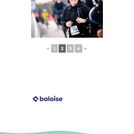
◄
1
2
3
4
►