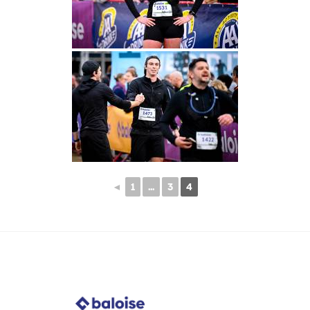
◄
1
...
3
4